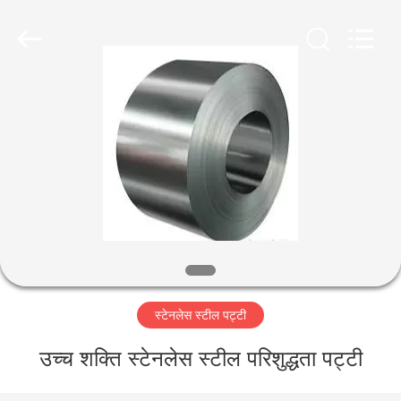
2026
WUXI
HONGJINMILAI
STEEL
CO.,LTD.
All
Rights
Reserved.
घर
उत्पाद
वीडियो
हमारे
बारे
स्टेनलेस स्टील पट्टी
में
उच्च शक्ति स्टेनलेस स्टील परिशुद्धता पट्टी
कारखाने