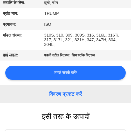
का
उत्पत्ति के प्लेस:
वूशी, चीन
दौरा
ब्रांड नाम:
TRUMP
प्रमाणन:
ISO
गुणवत्ता
मॉडल संख्या:
310S, 310, 309, 309S, 316, 316L, 316Ti,
317, 317L, 321, 321H, 347, 347H, 304,
नियंत्रण
304L,
हाई लाइट:
,
पतली स्टील स्ट्रिप्स
शिम स्टॉक स्ट्रिप्स
हमसे
संपर्क
हमसे संपर्क करें!
करें
विवरण प्रकट करें
उद्धरण
मांगें
इसी तरह के उत्पादों
साइटमैप