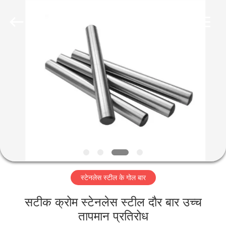
2026
WUXI
HONGJINMILAI
STEEL
CO.,LTD.
All
Rights
Reserved.
घर
उत्पाद
वीडियो
हमारे
बारे
स्टेनलेस स्टील के गोल बार
में
सटीक क्रोम स्टेनलेस स्टील दौर बार उच्च
कारखाने
तापमान प्रतिरोध