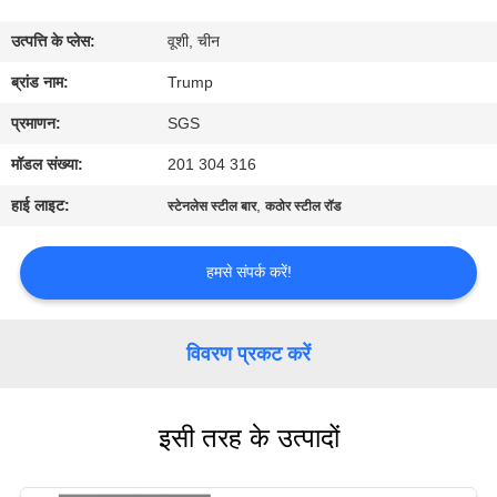
का
उत्पत्ति के प्लेस:
वूशी, चीन
दौरा
ब्रांड नाम:
Trump
गुणवत्ता
प्रमाणन:
SGS
नियंत्रण
मॉडल संख्या:
201 304 316
हाई लाइट:
,
स्टेनलेस स्टील बार
कठोर स्टील रॉड
हमसे
संपर्क
हमसे संपर्क करें!
करें
विवरण प्रकट करें
उद्धरण
मांगें
इसी तरह के उत्पादों
साइटमैप