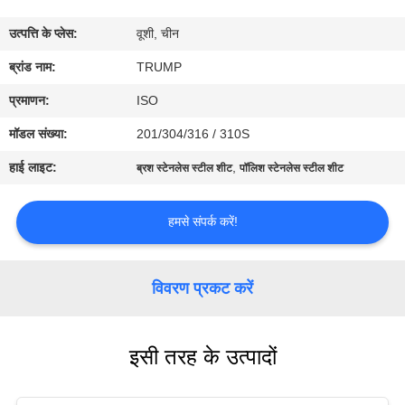
का
उत्पत्ति के प्लेस:
वूशी, चीन
दौरा
ब्रांड नाम:
TRUMP
गुणवत्ता
प्रमाणन:
ISO
नियंत्रण
मॉडल संख्या:
201/304/316 / 310S
हाई लाइट:
,
ब्रश स्टेनलेस स्टील शीट
पॉलिश स्टेनलेस स्टील शीट
हमसे
संपर्क
हमसे संपर्क करें!
करें
विवरण प्रकट करें
उद्धरण
मांगें
इसी तरह के उत्पादों
साइटमैप