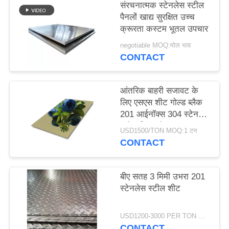
संरचनात्मक स्टेनलेस स्टील
पैनलों खाद्य सुरक्षित उच्च
PRIVACY
क्रूरता कस्टम भूतल उपचार
POLICY
negotiable MOQ:मोल भाव
CONTACT
आंतरिक बाहरी सजावट के
लिए एसएस शीट गोल्ड ब्लैक
201 आईनॉक्स 304 स्टेनलेस
स्टील मिरर शीट
USD1500/TON MOQ:1 टन
CONTACT
बीए सतह 3 मिमी उभरा 201
स्टेनलेस स्टील शीट
USD1200-3000 PER TON MOQ:1TON
CONTACT