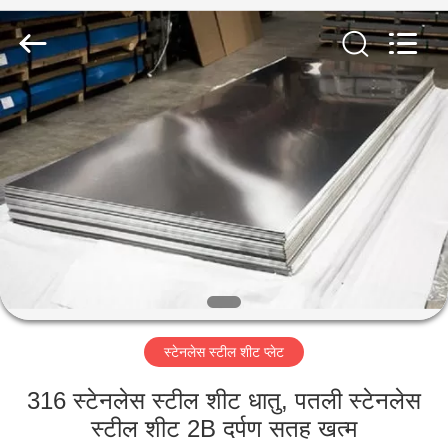
2026
WUXI
HONGJINMILAI
STEEL
CO.,LTD.
All
Rights
Reserved.
घर
उत्पाद
वीडियो
हमारे
बारे
स्टेनलेस स्टील शीट प्लेट
में
316 स्टेनलेस स्टील शीट धातु, पतली स्टेनलेस
कारखाने
स्टील शीट 2B दर्पण सतह खत्म