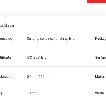
पाद विवरण
M.Boroomandi
वर्षों के समय में हमारे सहयोग में, हमने जीत
cessing
Cutting, Bending, Punching, Etc.
Packa
ी।
tificate
ISO, SGS, Etc.
Surfac
ckness
0.5mm-150mm
Materi
Q
1 Ton
Width