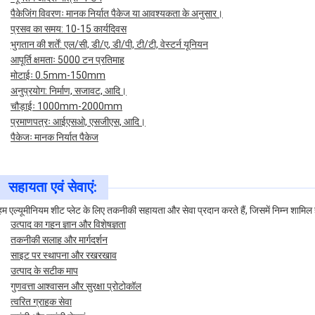
पैकेजिंग विवरणः मानक निर्यात पैकेज या आवश्यकता के अनुसार।
प्रसव का समय: 10-15 कार्यदिवस
भुगतान की शर्तें: एल/सी, डी/ए, डी/पी, टी/टी, वेस्टर्न यूनियन
आपूर्ति क्षमताः 5000 टन प्रतिमाह
मोटाईः 0.5mm-150mm
अनुप्रयोग: निर्माण, सजावट, आदि।
चौड़ाईः 1000mm-2000mm
प्रमाणपत्रः आईएसओ, एसजीएस, आदि।
पैकेजः मानक निर्यात पैकेज
सहायता एवं सेवाएं:
हम एल्यूमीनियम शीट प्लेट के लिए तकनीकी सहायता और सेवा प्रदान करते हैं, जिसमें निम्न शामिल ह
उत्पाद का गहन ज्ञान और विशेषज्ञता
तकनीकी सलाह और मार्गदर्शन
साइट पर स्थापना और रखरखाव
उत्पाद के सटीक माप
गुणवत्ता आश्वासन और सुरक्षा प्रोटोकॉल
त्वरित ग्राहक सेवा