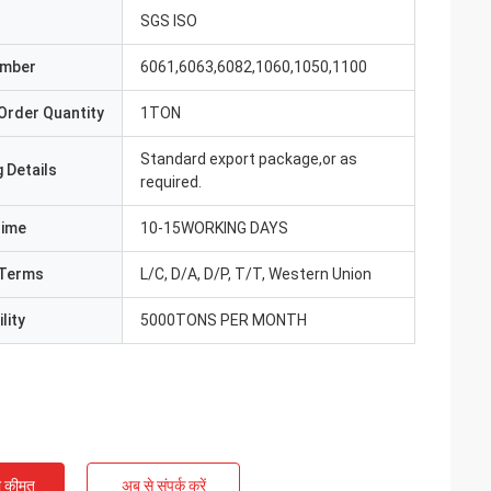
SGS ISO
umber
6061,6063,6082,1060,1050,1100
Order Quantity
1TON
Standard export package,or as
 Details
required.
Time
10-15WORKING DAYS
Terms
L/C, D/A, D/P, T/T, Western Union
lity
5000TONS PER MONTH
ी कीमत
अब से संपर्क करें