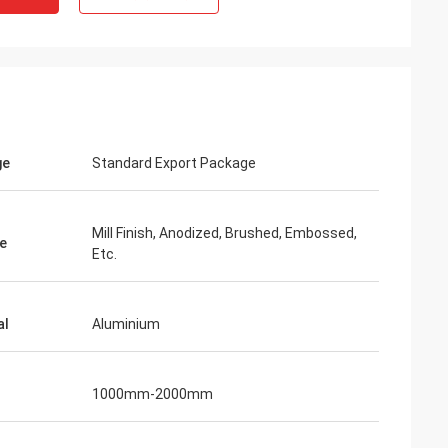
ge
Standard Export Package
Mill Finish, Anodized, Brushed, Embossed,
e
Etc.
al
Aluminium
1000mm-2000mm