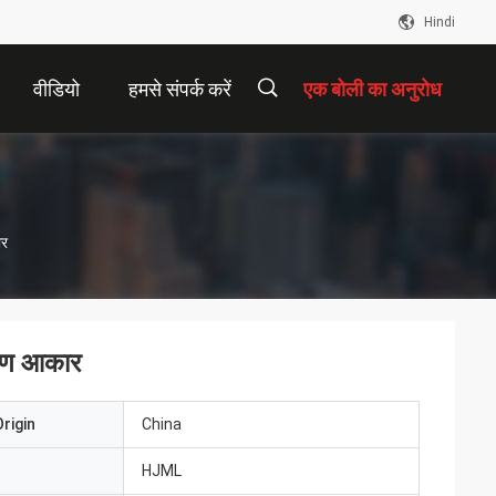
Hindi
वीडियो
हमसे संपर्क करें
एक बोली का अनुरोध
描
ार
述
करण आकार
rigin
China
HJML