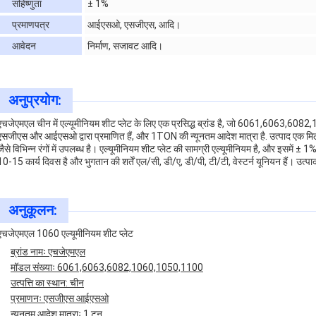
सहिष्णुता
± 1%
प्रमाणपत्र
आईएसओ, एसजीएस, आदि।
आवेदन
निर्माण, सजावट आदि।
अनुप्रयोग:
एचजेएमएल चीन में एल्यूमीनियम शीट प्लेट के लिए एक प्रसिद्ध ब्रांड है, जो 6061,6063,6082,1
एसजीएस और आईएसओ द्वारा प्रमाणित हैं, और 1TON की न्यूनतम आदेश मात्रा है. उत्पाद एक 
जैसे विभिन्न रंगों में उपलब्ध है। एल्यूमीनियम शीट प्लेट की सामग्री एल्यूमीनियम है, और इसमें 
10-15 कार्य दिवस है और भुगतान की शर्तें एल/सी, डी/ए, डी/पी, टी/टी, वेस्टर्न यूनियन हैं। उत्प
अनुकूलन:
एचजेएमएल 1060 एल्यूमीनियम शीट प्लेट
ब्रांड नामः एचजेएमएल
मॉडल संख्याः 6061,6063,6082,1060,1050,1100
उत्पत्ति का स्थान: चीन
प्रमाणनः एसजीएस आईएसओ
न्यूनतम आदेश मात्राः 1 टन